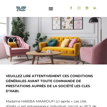
Aller
au
I
I
L
U
c
c
i
s
contenu
o
o
n
e
n
n
k
r
-
-
e
s
f
i
d
a
n
i
c
s
n
e
t
b
a
CGV
o
g
o
r
k
a
m
-
1
VEUILLEZ LIRE ATTENTIVEMENT CES CONDITIONS
GÉNÉRALES AVANT TOUTE COMMANDE DE
PRESTATIONS AUPRÈS DE LA SOCIÉTÉ LES CLES
D’HABI.
Madame HABIBA MAAROUFI (ci-après « Les clés
d’Habi ») est entrepreneur individuel, inscrit au RCS de