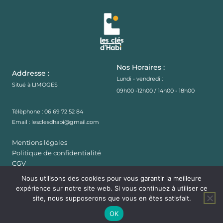
Nos Horaires :
Addresse :
Lundi - vendredi :
Situé à LIMOGES
09h00 -12h00 / 14h00 - 18h00
Télèphone : 06 69 72 52 84
Email :
lesclesdhabi@gmail.com
Mentions légales
Politique de confidentialité
CGV
Nous utilisons des cookies pour vous garantir la meilleure
expérience sur notre site web. Si vous continuez à utiliser ce
Copyright © 2023 lesclésdhabi.fr
site, nous supposerons que vous en êtes satisfait.
OK
Site réalisé par STUDIO HPC